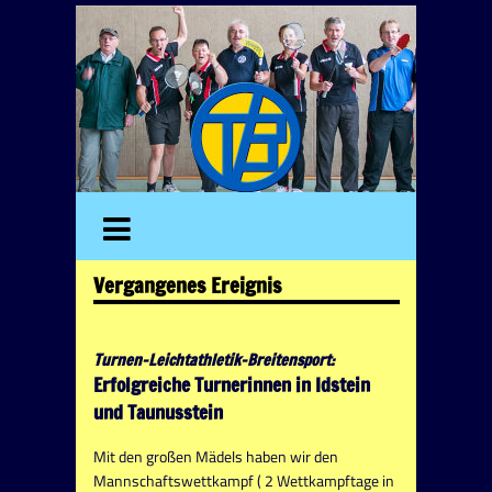
Vergangenes Ereignis
Turnen-Leichtathletik-Breitensport:
Erfolgreiche Turnerinnen in Idstein
und Taunusstein
Mit den großen Mädels haben wir den
Mannschaftswettkampf ( 2 Wettkampftage in