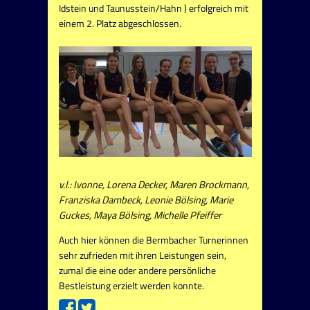
Idstein und Taunusstein/Hahn ) erfolgreich mit
einem 2. Platz abgeschlossen.
v.l.: Ivonne, Lorena Decker, Maren Brockmann,
Franziska Dambeck, Leonie Bölsing, Marie
Guckes, Maya Bölsing, Michelle Pfeiffer
Auch hier können die Bermbacher Turnerinnen
sehr zufrieden mit ihren Leistungen sein,
zumal die eine oder andere persönliche
Bestleistung erzielt werden konnte.