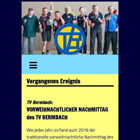
Vergangenes Ereignis
TV Bermbach:
VORWEIHNACHTLICHER NACHMITTAG
des TV BERMBACH
Wie jedes Jahr, so fand auch 2016 der
traditionelle vorweihnachtliche Nachmittag des