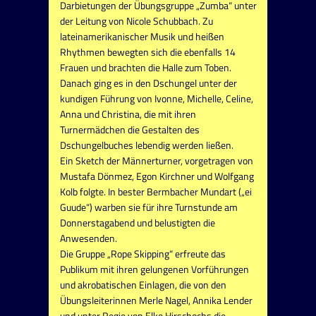
Darbietungen der Übungsgruppe „Zumba“ unter
der Leitung von Nicole Schubbach. Zu
lateinamerikanischer Musik und heißen
Rhythmen bewegten sich die ebenfalls 14
Frauen und brachten die Halle zum Toben.
Danach ging es in den Dschungel unter der
kundigen Führung von Ivonne, Michelle, Celine,
Anna und Christina, die mit ihren
Turnermädchen die Gestalten des
Dschungelbuches lebendig werden ließen.
Ein Sketch der Männerturner, vorgetragen von
Mustafa Dönmez, Egon Kirchner und Wolfgang
Kolb folgte. In bester Bermbacher Mundart („ei
Guude“) warben sie für ihre Turnstunde am
Donnerstagabend und belustigten die
Anwesenden.
Die Gruppe „Rope Skipping“ erfreute das
Publikum mit ihren gelungenen Vorführungen
und akrobatischen Einlagen, die von den
Übungsleiterinnen Merle Nagel, Annika Lender
und unter Regie von Elke Hirschochs die