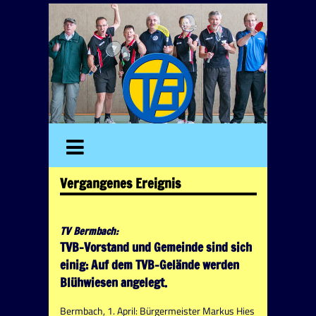
Vergangenes Ereignis
TV Bermbach:
TVB-Vorstand und Gemeinde sind sich
einig: Auf dem TVB-Gelände werden
Blühwiesen angelegt.
Bermbach, 1. April: Bürgermeister Markus Hies