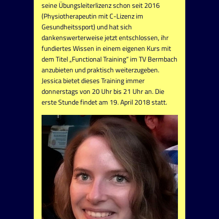
seine Übungsleiterlizenz schon seit 2016
(Physiotherapeutin mit C-Lizenz im
Gesundheitssport) und hat sich
dankenswerterweise jetzt entschlossen, ihr
fundiertes Wissen in einem eigenen Kurs mit
dem Titel „Functional Training“ im TV Bermbach
anzubieten und praktisch weiterzugeben.
Jessica bietet dieses Training immer
donnerstags von 20 Uhr bis 21 Uhr an. Die
erste Stunde findet am 19. April 2018 statt.