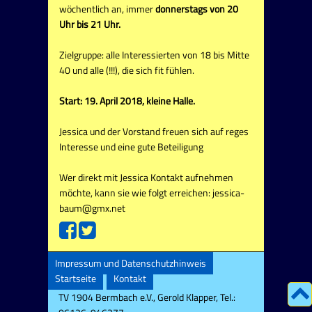
wöchentlich an, immer
donnerstags von 20
Uhr bis 21 Uhr.
Zielgruppe: alle Interessierten von 18 bis Mitte
40 und alle (!!!), die sich fit fühlen.
Start: 19. April 2018, kleine Halle.
Jessica und der Vorstand freuen sich auf reges
Interesse und eine gute Beteiligung
Wer direkt mit Jessica Kontakt aufnehmen
möchte, kann sie wie folgt erreichen: jessica-
baum@gmx.net
Impressum und Datenschutzhinweis
Startseite
Kontakt
TV 1904 Bermbach e.V., Gerold Klapper, Tel.: