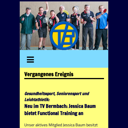
Vergangenes Ereignis
Gesundheitssport, Seniorensport und
Leichtathletik:
Neu im TV Bermbach: Jessica Baum
bietet Functional Training an
Unser aktives Mitglied Jessica Baum besitzt