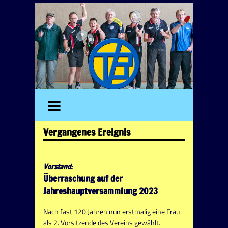
Vergangenes Ereignis
Vorstand:
Überraschung auf der
Jahreshauptversammlung 2023
Nach fast 120 Jahren nun erstmalig eine Frau
als 2. Vorsitzende des Vereins gewählt.