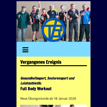
Vergangenes Ereignis
Gesundheitssport, Seniorensport und
Leichtathletik:
Full Body Workout
Neue Übungsstunde ab 18. Januar 2026