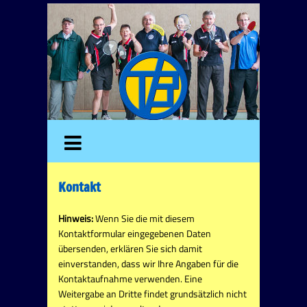
Kontakt
Hinweis:
Wenn Sie die mit diesem
Kontaktformular eingegebenen Daten
übersenden, erklären Sie sich damit
einverstanden, dass wir Ihre Angaben für die
Kontaktaufnahme verwenden. Eine
Weitergabe an Dritte findet grundsätzlich nicht