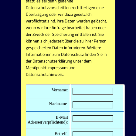
statt, es sei denn geltende
Datenschutzvorschriften rechtfertigen eine
Übertragung oder wir dazu gesetzlich
verpflichtet sind. Ihre Daten werden gelöscht,
wenn wir Ihre Anfrage bearbeitet haben oder
der Zweck der Speicherung entfallen ist. Sie
können sich jederzeit über die zu Ihrer Person
gespeicherten Daten informieren. Weitere
Informationen zum Datenschutz finden Sie in
der Datenschutzerklärung unter dem
Menüpunkt Impressum und
Datenschutzhinweis.
Vorname:
Nachname:
E-Mail
Adresse(verpflichtend):
Betreff: