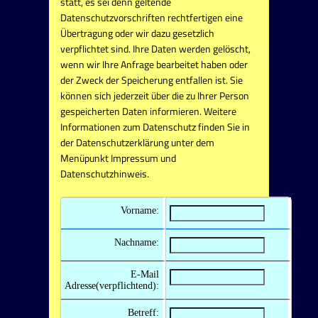
statt, es sei denn geltende
Datenschutzvorschriften rechtfertigen eine
Übertragung oder wir dazu gesetzlich
verpflichtet sind. Ihre Daten werden gelöscht,
wenn wir Ihre Anfrage bearbeitet haben oder
der Zweck der Speicherung entfallen ist. Sie
können sich jederzeit über die zu Ihrer Person
gespeicherten Daten informieren. Weitere
Informationen zum Datenschutz finden Sie in
der Datenschutzerklärung unter dem
Menüpunkt Impressum und
Datenschutzhinweis.
Vorname:
Nachname:
E-Mail
Adresse(verpflichtend):
Betreff: