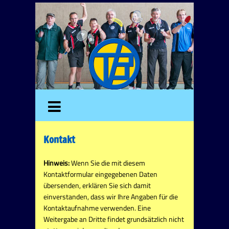
Kontakt
Hinweis:
Wenn Sie die mit diesem
Kontaktformular eingegebenen Daten
übersenden, erklären Sie sich damit
einverstanden, dass wir Ihre Angaben für die
Kontaktaufnahme verwenden. Eine
Weitergabe an Dritte findet grundsätzlich nicht