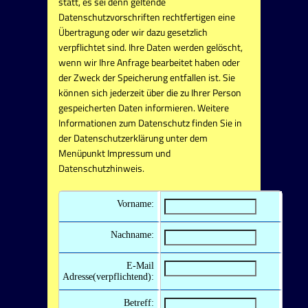
statt, es sei denn geltende
Datenschutzvorschriften rechtfertigen eine
Übertragung oder wir dazu gesetzlich
verpflichtet sind. Ihre Daten werden gelöscht,
wenn wir Ihre Anfrage bearbeitet haben oder
der Zweck der Speicherung entfallen ist. Sie
können sich jederzeit über die zu Ihrer Person
gespeicherten Daten informieren. Weitere
Informationen zum Datenschutz finden Sie in
der Datenschutzerklärung unter dem
Menüpunkt Impressum und
Datenschutzhinweis.
Vorname:
Nachname:
E-Mail
Adresse(verpflichtend):
Betreff: