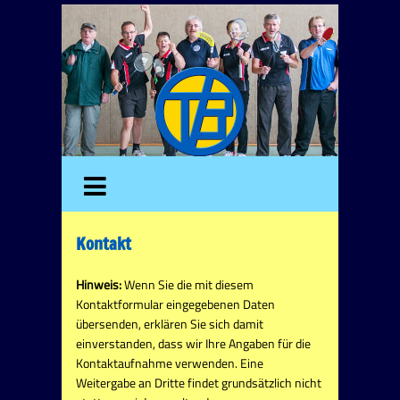
Kontakt
Hinweis:
Wenn Sie die mit diesem
Kontaktformular eingegebenen Daten
übersenden, erklären Sie sich damit
einverstanden, dass wir Ihre Angaben für die
Kontaktaufnahme verwenden. Eine
Weitergabe an Dritte findet grundsätzlich nicht