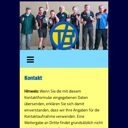
Kontakt
Hinweis:
Wenn Sie die mit diesem
Kontaktformular eingegebenen Daten
übersenden, erklären Sie sich damit
einverstanden, dass wir Ihre Angaben für die
Kontaktaufnahme verwenden. Eine
Weitergabe an Dritte findet grundsätzlich nicht