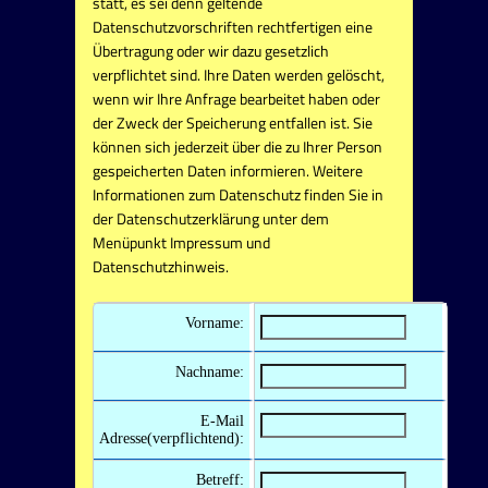
statt, es sei denn geltende
Datenschutzvorschriften rechtfertigen eine
Übertragung oder wir dazu gesetzlich
verpflichtet sind. Ihre Daten werden gelöscht,
wenn wir Ihre Anfrage bearbeitet haben oder
der Zweck der Speicherung entfallen ist. Sie
können sich jederzeit über die zu Ihrer Person
gespeicherten Daten informieren. Weitere
Informationen zum Datenschutz finden Sie in
der Datenschutzerklärung unter dem
Menüpunkt Impressum und
Datenschutzhinweis.
Vorname:
Nachname:
E-Mail
Adresse(verpflichtend):
Betreff: