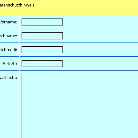
tenschutzhinweis.
Vorname:
achname:
lichtend):
Betreff:
Nachricht: