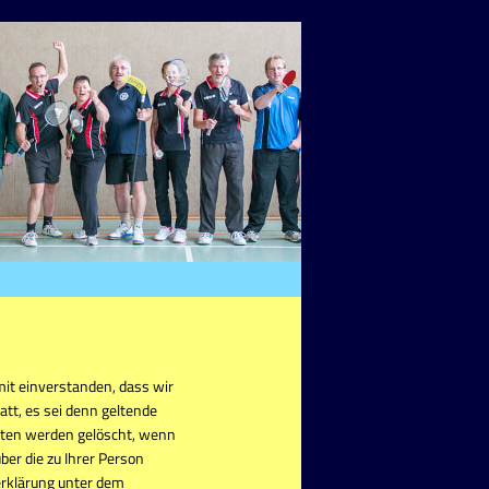
it einverstanden, dass wir
tt, es sei denn geltende
Daten werden gelöscht, wenn
ber die zu Ihrer Person
erklärung unter dem