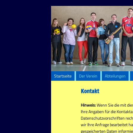
Startseite
Der Verein
Abteilungen
Kontakt
Hinweis:
Wenn Sie die mit die
Ihre Angaben für die Kontakta
Datenschutzvorschriften recht
wir Ihre Anfrage bearbeitet ha
gespeicherten Daten informie