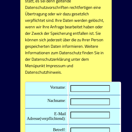
statt, es sei denn geltende
Datenschutzvorschriften rechtfertigen eine
Übertragung oder wir dazu gesetzlich
verpflichtet sind. Ihre Daten werden gelöscht,
wenn wir Ihre Anfrage bearbeitet haben oder
der Zweck der Speicherung entfallen ist. Sie
können sich jederzeit über die zu Ihrer Person
gespeicherten Daten informieren. Weitere
Informationen zum Datenschutz finden Sie in
der Datenschutzerklärung unter dem
Menüpunkt Impressum und
Datenschutzhinweis.
Vorname:
Nachname:
E-Mail
Adresse(verpflichtend):
Betreff: