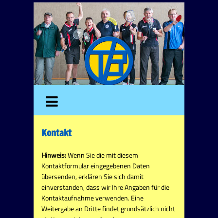
Kontakt
Hinweis:
Wenn Sie die mit diesem
Kontaktformular eingegebenen Daten
übersenden, erklären Sie sich damit
einverstanden, dass wir Ihre Angaben für die
Kontaktaufnahme verwenden. Eine
Weitergabe an Dritte findet grundsätzlich nicht